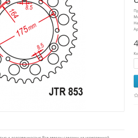
Пр
Мо
На
Ар
4
Ко
тью и долговечностью.Все звезды сделаны из укрепленной