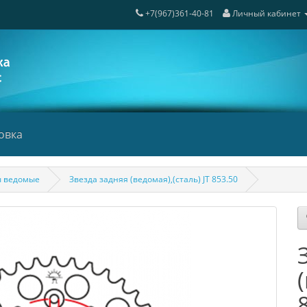
+7(967)361-40-81
Личный кабинет
овка
ы ведомые
Звезда задняя (ведомая),(сталь) JT 853.50