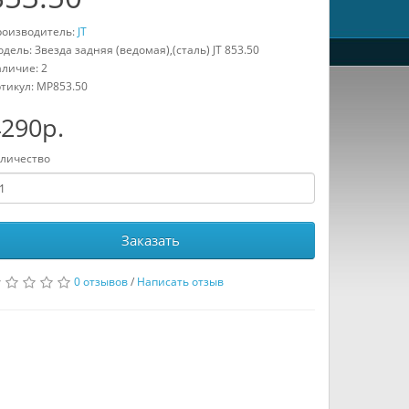
оизводитель:
JT
дель: Звезда задняя (ведомая),(сталь) JT 853.50
личие: 2
тикул:
MP853.50
290р.
личество
Заказать
0 отзывов
/
Написать отзыв