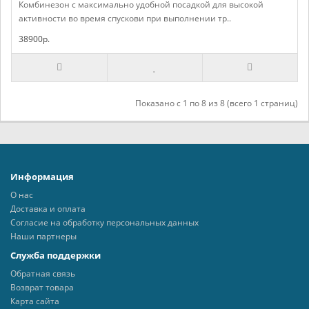
Комбинезон с максимально удобной посадкой для высокой
активности во время спускови при выполнении тр..
38900р.
Показано с 1 по 8 из 8 (всего 1 страниц)
Информация
О нас
Доставка и оплата
Согласие на обработку персональных данных
Наши партнеры
Служба поддержки
Обратная связь
Возврат товара
Карта сайта