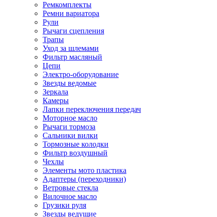
Ремкомплекты
Ремни вариатора
Рули
Рычаги сцепления
Трапы
Уход за шлемами
Фильтр масляный
Цепи
Электро-оборудование
Звезды ведомые
Зеркала
Камеры
Лапки переключения передач
Моторное масло
Рычаги тормоза
Сальники вилки
Тормозные колодки
Фильтр воздушный
Чехлы
Элементы мото пластика
Адаптеры (переходники)
Ветровые стекла
Вилочное масло
Грузики руля
Звезды ведущие