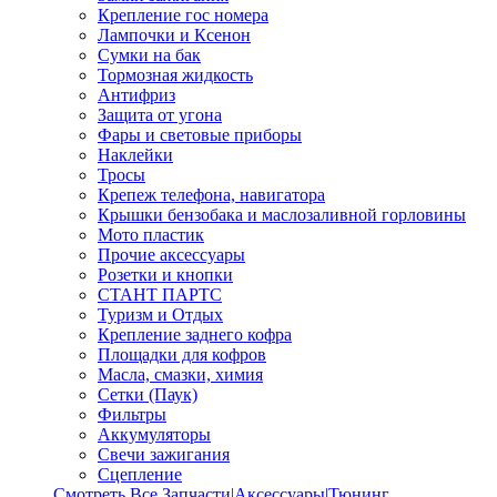
Крепление гос номера
Лампочки и Ксенон
Сумки на бак
Тормозная жидкость
Антифриз
Защита от угона
Фары и световые приборы
Наклейки
Тросы
Крепеж телефона, навигатора
Крышки бензобака и маслозаливной горловины
Мото пластик
Прочие аксессуары
Розетки и кнопки
СТАНТ ПАРТС
Туризм и Отдых
Крепление заднего кофра
Площадки для кофров
Масла, смазки, химия
Сетки (Паук)
Фильтры
Аккумуляторы
Свечи зажигания
Сцепление
Смотреть Все Запчасти|Аксессуары|Тюнинг