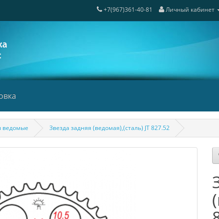
+7(967)361-40-81
Личный кабинет
овка
ы ведомые
Звезда задняя (ведомая),(сталь) JT 827.52