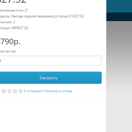
оизводитель:
JT
дель: Звезда задняя (ведомая),(сталь) JT 827.52
личие: 2
тикул:
MP827.52
790р.
личество
Заказать
0 отзывов
/
Написать отзыв