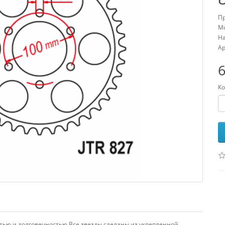
Пр
Мо
На
Ар
6
Ко
тью и долговечностью.Все звезды сделаны из укрепленной