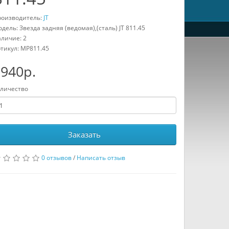
оизводитель:
JT
дель: Звезда задняя (ведомая),(сталь) JT 811.45
личие: 2
тикул:
MP811.45
940р.
личество
Заказать
0 отзывов
/
Написать отзыв