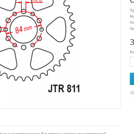
Пр
Мо
На
Ар
3
Ко
тью и долговечностью.Все звезды сделаны из укрепленной