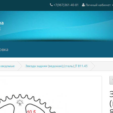
+7(967)361-40-81
Личный кабинет
овка
ы ведомые
Звезда задняя (ведомая),(сталь) JT 811.45