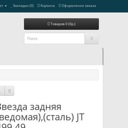
ет
Закладки (0)
Корзина
Оформление заказа
Товаров 0 (0р.)
Звезда задняя
(ведомая),(сталь) JT
499.49