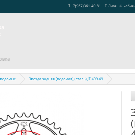
+7(967)361-40-81
Личный кабин
овка
 ведомые
Звезда задняя (ведомая),(сталь) JT 499.49