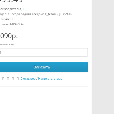
оизводитель:
JT
дель: Звезда задняя (ведомая),(сталь) JT 499.49
личие: 2
тикул:
MP499.49
090р.
личество
Заказать
0 отзывов
/
Написать отзыв