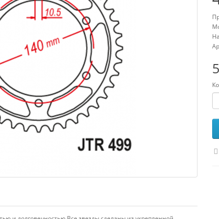
Пр
Мо
На
Ар
5
Ко
тью и долговечностью.Все звезды сделаны из укрепленной