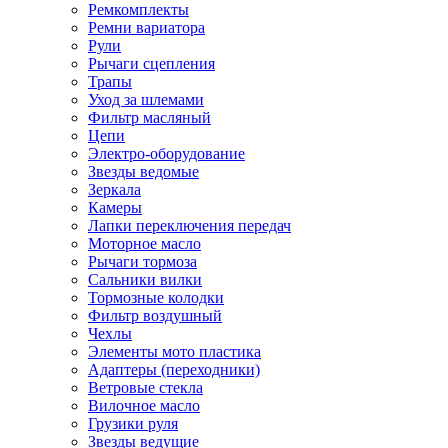
Ремкомплекты
Ремни вариатора
Рули
Рычаги сцепления
Трапы
Уход за шлемами
Фильтр масляный
Цепи
Электро-оборудование
Звезды ведомые
Зеркала
Камеры
Лапки переключения передач
Моторное масло
Рычаги тормоза
Сальники вилки
Тормозные колодки
Фильтр воздушный
Чехлы
Элементы мото пластика
Адаптеры (переходники)
Ветровые стекла
Вилочное масло
Грузики руля
Звезды ведущие