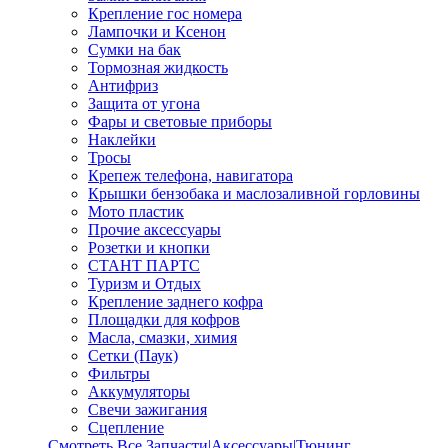
Крепление гос номера
Лампочки и Ксенон
Сумки на бак
Тормозная жидкость
Антифриз
Защита от угона
Фары и световые приборы
Наклейки
Тросы
Крепеж телефона, навигатора
Крышки бензобака и маслозаливной горловины
Мото пластик
Прочие аксессуары
Розетки и кнопки
СТАНТ ПАРТС
Туризм и Отдых
Крепление заднего кофра
Площадки для кофров
Масла, смазки, химия
Сетки (Паук)
Фильтры
Аккумуляторы
Свечи зажигания
Сцепление
Смотреть Все Запчасти|Аксессуары|Тюнинг