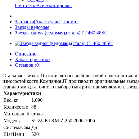
Смотреть Все Экипировка
Запчасти|Аксессуары|Тюнинг
Звезды ведомые
Звезда задняя (ведомая),(сталь) JT 460.48SC
Описание
Характеристики
Отзывов (0)
Стальные звезды JT отличаются своей высокой надежностью и 
износостойкости.Компания JT производит оригинальные звезды
стандартам.Для точного выбора смотрите применяемость звезд
Характеристики
Вес, кг
1.096
Количество
48
Материал_b
сталь
Модель
SUZUKI RM-Z 250 2006-2006
СистемаСам
Да
ШагЦепи
520