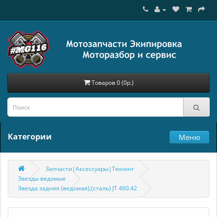
Товаров 0 (0р.)
Категории
Меню
Запчасти|Аксессуары|Тюнинг
Звезды ведомые
Звезда задняя (ведомая),(сталь) JT 460.42