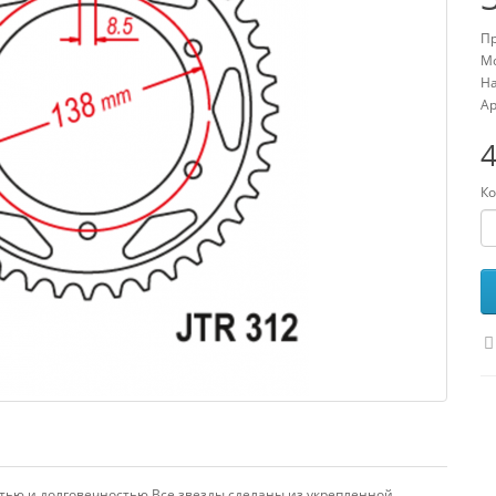
Пр
Мо
На
Ар
4
Ко
тью и долговечностью.Все звезды сделаны из укрепленной