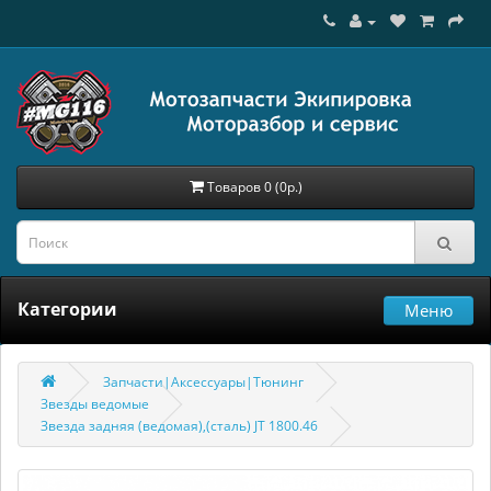
Товаров 0 (0р.)
Категории
Меню
Запчасти|Аксессуары|Тюнинг
Звезды ведомые
Звезда задняя (ведомая),(сталь) JT 1800.46