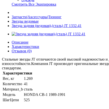
Смотреть Все Экипировка
Запчасти|Аксессуары|Тюнинг
Звезды ведомые
Звезда задняя (ведомая),(сталь) JT 1332.41
Описание
Характеристики
Отзывов (0)
Стальные звезды JT отличаются своей высокой надежностью и 
износостойкости.Компания JT производит оригинальные звезды
стандартам.
Характеристики
Вес, кг
1.269
Количество
41
Материал_b
сталь
Модель
HONDA CB-1 1989-1991
ШагЦепи
525