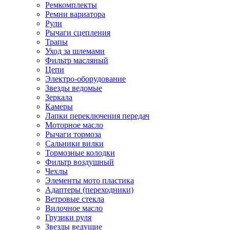
Ремкомплекты
Ремни вариатора
Рули
Рычаги сцепления
Трапы
Уход за шлемами
Фильтр масляный
Цепи
Электро-оборудование
Звезды ведомые
Зеркала
Камеры
Лапки переключения передач
Моторное масло
Рычаги тормоза
Сальники вилки
Тормозные колодки
Фильтр воздушный
Чехлы
Элементы мото пластика
Адаптеры (переходники)
Ветровые стекла
Вилочное масло
Грузики руля
Звезды ведущие