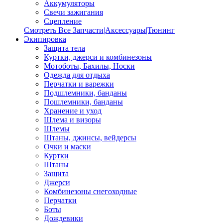
Аккумуляторы
Свечи зажигания
Сцепление
Смотреть Все Запчасти|Аксессуары|Тюнинг
Экипировка
Защита тела
Куртки, джерси и комбинезоны
Мотоботы, Бахилы, Носки
Одежда для отдыха
Перчатки и варежки
Подшлемники, банданы
Пошлемники, банданы
Хранение и уход
Шлема и визоры
Шлемы
Штаны, джинсы, вейдерсы
Очки и маски
Куртки
Штаны
Защита
Джерси
Комбинезоны снегоходные
Перчатки
Боты
Дождевики