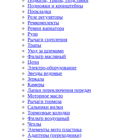
Подкаты, Трапы, Подставки
Подножки и кронштейны
Прокладки
Реле регуляторы
Ремкомплекты
Ремни вариатора
Рули
Рычаги сцепления
Трапы
Уход за шлемами
Фильтр масляный
Цепи
Электро-оборудование
Звезды ведомые
Зеркала
Камеры
Лапки переключения передач
Моторное масло
Рычаги тормоза
Сальники вилки
Тормозные колодки
Фильтр воздушный
Чехлы
Элементы мото пластика
Адаптеры (переходники)