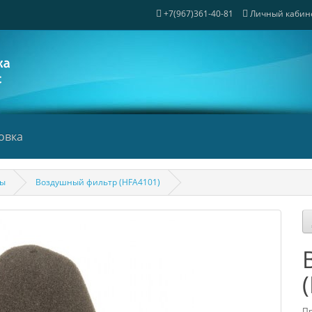
+7(967)361-40-81
Личный кабин
овка
ры
Воздушный фильтр (HFA4101)
Пр