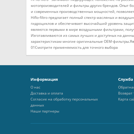
мотопроизводителей и фильтры других брендов. Опыт б
и современных производственных мощностей, позволяет
Hiflo-filtro предлагает полный спектр масляных и воздуш
гидроциклов и обеспечивает высочайший уровень защи
являются первыми в мире воздушными фильтрами, полу
Изготавливаются из самых лучших и доступных на данны
характеристикам многие оригинальные OEM-фильтры.Яв
01Смотрите применяемость для точного выбора
Информация
Служба
О нас
Обратна
Доставка и оплата
Возврат 
Согласие на обработку персональных
Карта са
данных
Наши партнеры