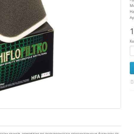
Мо
На
Ар
1
Ко
ийском рынке, опережая по популярности оригинальные фильтры от