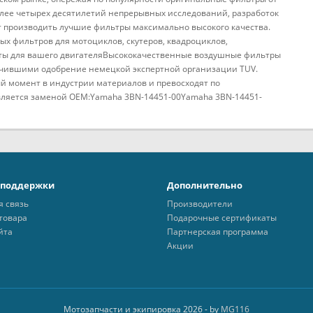
олее четырех десятилетий непрерывных исследований, разработок
 производить лучшие фильтры максимально высокого качества.
ных фильтров для мотоциклов, скутеров, квадроциклов,
ты для вашего двигателяВысококачественные воздушные фильтры
чившими одобрение немецкой экспертной организации TUV.
й момент в индустрии материалов и превосходят по
ляется заменой OEM:Yamaha 3BN-14451-00Yamaha 3BN-14451-
 поддержки
Дополнительно
я связь
Производители
товара
Подарочные сертификаты
йта
Партнерская программа
Акции
Мотозапчасти и экипировка 2026 - by
MG116