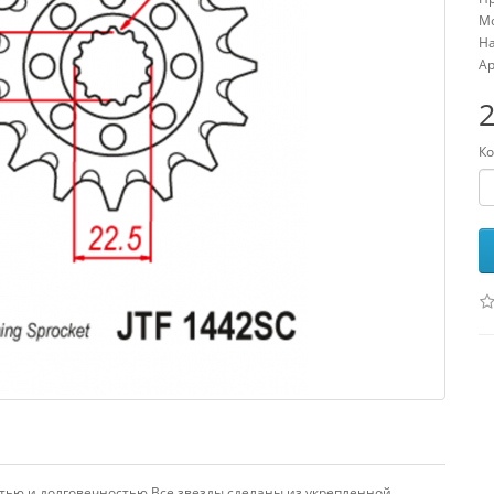
Мо
На
Ар
2
Ко
тью и долговечностью.Все звезды сделаны из укрепленной