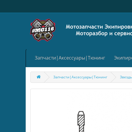
Запчасти|Аксессуары|Тюнинг
Экипир
Запчасти|Аксессуары|Тюнинг
Звезд