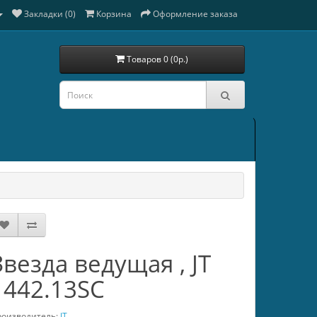
Закладки (0)
Корзина
Оформление заказа
Товаров 0 (0р.)
Звезда ведущая , JT
1442.13SC
оизводитель:
JT