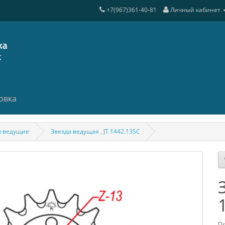
+7(967)361-40-81
Личный кабинет
овка
ы ведущие
Звезда ведущая , JT 1442.13SC
Пр