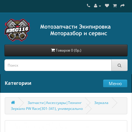
Товаров 0 (0р.)
Категории
Меню
Запчасти|Аксессуары|Тюнинг
Зеркала
Зеркало PW Race(301-341), универсально