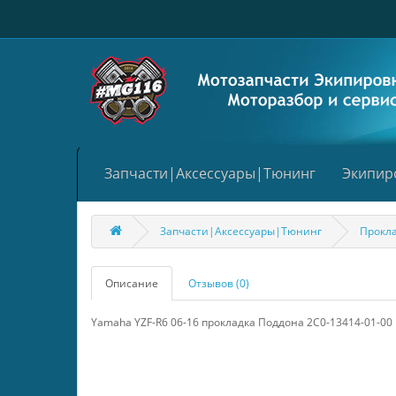
Запчасти|Аксессуары|Тюнинг
Экипир
Запчасти|Аксессуары|Тюнинг
Прокл
Описание
Отзывов (0)
Yamaha YZF-R6 06-16 прокладка Поддона 2C0-13414-01-00