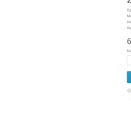
Пр
Мо
На
Ар
6
Ко