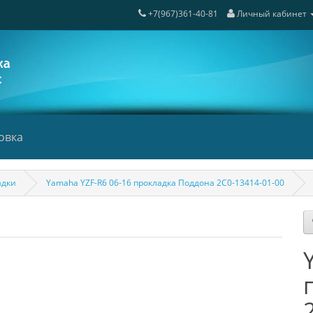
+7(967)361-40-81
Личный кабинет
овка
адки
Yamaha YZF-R6 06-16 прокладка Поддона 2C0-13414-01-00