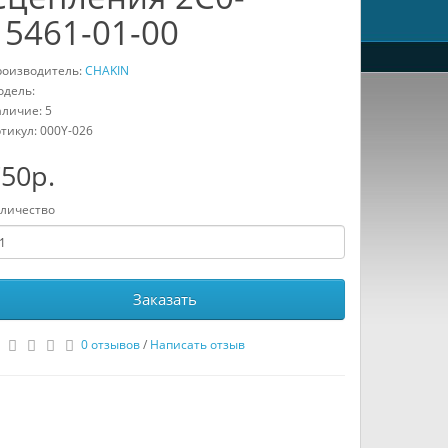
15461-01-00
оизводитель:
CHAKIN
дель:
личие: 5
тикул:
000Y-026
50р.
личество
Заказать
0 отзывов
/
Написать отзыв