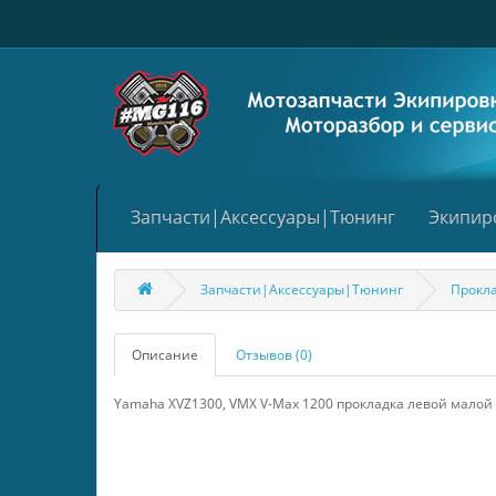
Запчасти|Аксессуары|Тюнинг
Экипир
Запчасти|Аксессуары|Тюнинг
Прокл
Описание
Отзывов (0)
Yamaha XVZ1300, VMX V-Max 1200 прокладка левой малой 