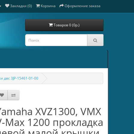
Закладки (0)
Корзина
Оформление заказа
Товаров 0 (0р.)
 двс 3JP-15461-01-00
Yamaha XVZ1300, VMX
V-Max 1200 прокладка
левой малой крышки