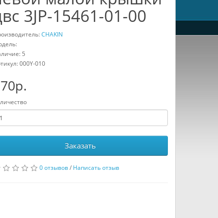
двс 3JP-15461-01-00
оизводитель:
CHAKIN
дель:
личие: 5
тикул:
000Y-010
70р.
личество
Заказать
0 отзывов
/
Написать отзыв