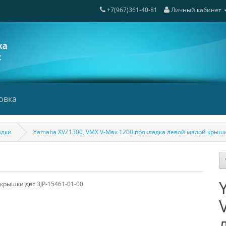
+7(967)361-40-81
Личный кабинет
овка
адки
Yamaha XVZ1300, VMX V-Max 1200 прокладка левой малой крышки
крышки двс 3JP-15461-01-00