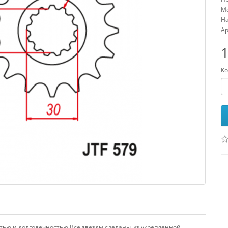
Мо
На
Ар
1
Ко
тью и долговечностью.Все звезды сделаны из укрепленной