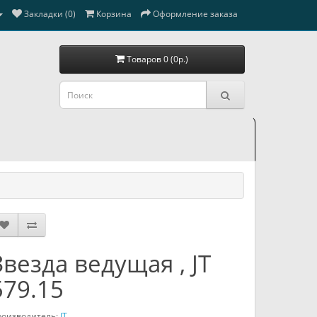
Закладки (0)
Корзина
Оформление заказа
Товаров 0 (0р.)
Звезда ведущая , JT
579.15
оизводитель:
JT