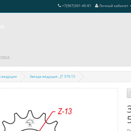
+7(967)361-40-81
Личный кабинет
овка
ы ведущие
Звезда ведущая , JT 579.15
Пр