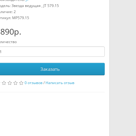
дель: Звезда ведущая , JT 579.15
личие: 2
тикул:
MP579.15
890р.
личество
Заказать
0 отзывов
/
Написать отзыв