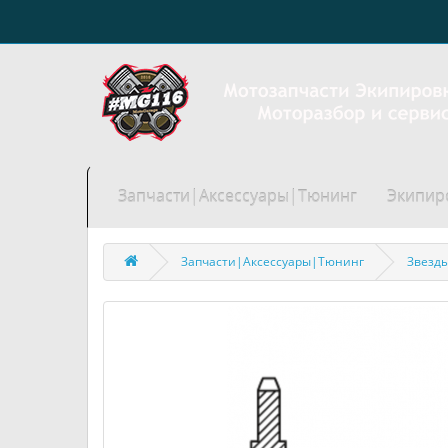
Запчасти|Аксессуары|Тюнинг
Экипир
Запчасти|Аксессуары|Тюнинг
Звезд