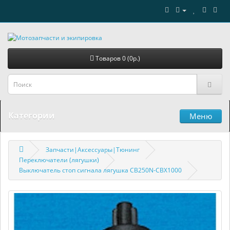
Товаров 0 (0р.)
Категории
Меню
Запчасти|Аксессуары|Тюнинг
Переключатели (лягушки)
Выключатель стоп сигнала лягушка CB250N-CBX1000