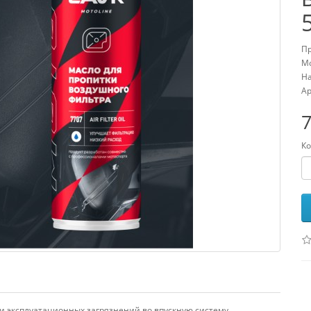
Пр
Мо
На
Ар
7
Ко
и эксплуатационных загрязнений во впускную систему.