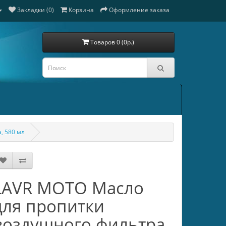
Закладки (0)
Корзина
Оформление заказа
Товаров 0 (0р.)
, 580 мл
LAVR MOTO Масло
для пропитки
воздушного фильтра,