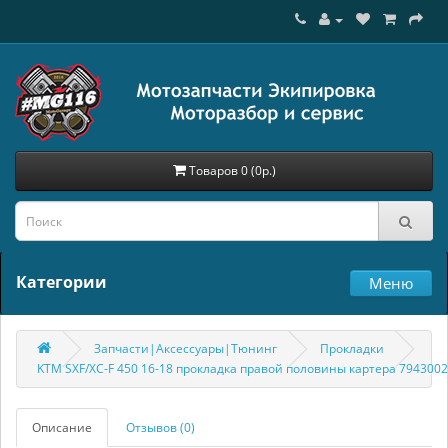
Товаров 0 (0р.)
Категории
Меню
Запчасти|Аксессуары|Тюнинг
Прокладки
KTM SXF/XC-F 450 16-18 прокладка правой половины картера 794300
Описание
Отзывов (0)