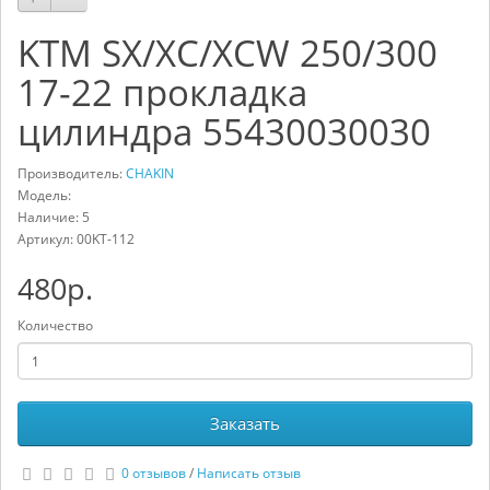
KTM SX/XC/XCW 250/300
17-22 прокладка
цилиндра 55430030030
Производитель:
CHAKIN
Модель:
Наличие: 5
Артикул:
00KT-112
480р.
Количество
Заказать
0 отзывов
/
Написать отзыв