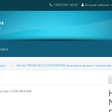
+7(967)361-40-81
Личный кабинет
овка
адки
Honda VFR400 NC21/24/30 RVF400 прокладка крышки генератора
ратора 11636-ML0-000