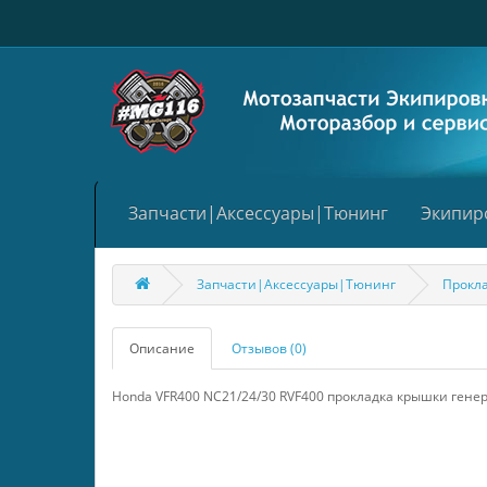
Запчасти|Аксессуары|Тюнинг
Экипир
Запчасти|Аксессуары|Тюнинг
Прокл
Описание
Отзывов (0)
Honda VFR400 NC21/24/30 RVF400 прокладка крышки гене