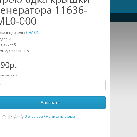
генератора 11636-
ML0-000
оизводитель:
CHAKIN
дель:
личие: 5
тикул:
000H-015
90р.
личество
Заказать
0 отзывов
/
Написать отзыв