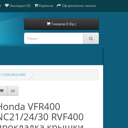
Закладки (0)
Корзина
Оформление заказа
Товаров 0 (0р.)
 11636-ML0-000
Honda VFR400
NC21/24/30 RVF400
прокладка крышки