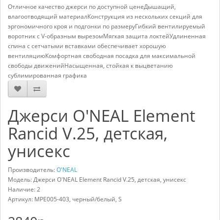
Отличное качество джерси по доступной ценеДышащий,
влагоотводящий материалКонструкция из нескольких секций для
эргономичного кроя и подгонки по размеруГибкий вентилируемый
воротник с V-образным вырезомМягкая защита локтейУдлиненная
спина с сетчатыми вставками обеспечивает хорошую
вентиляциюКомфортная свободная посадка для максимальной
свободы движенийНасыщенная, стойкая к выцветанию
сублимированная графика
Джерси O'NEAL Element
Rancid V.25, детская,
унисекс
Производитель:
O'NEAL
Модель: Джерси O'NEAL Element Rancid V.25, детская, унисекс
Наличие: 2
Артикул:
MPE005-403, черный/белый, S