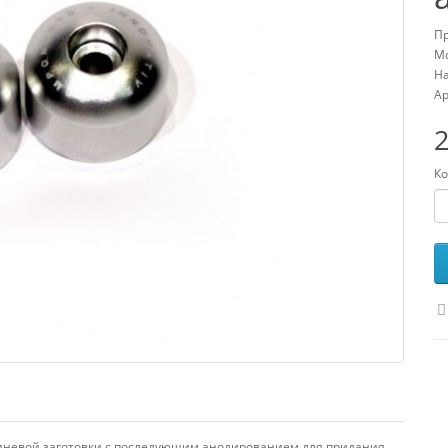
Пр
Мо
На
Ар
2
Ко
иневой заготовки с последующим анодированием для придания