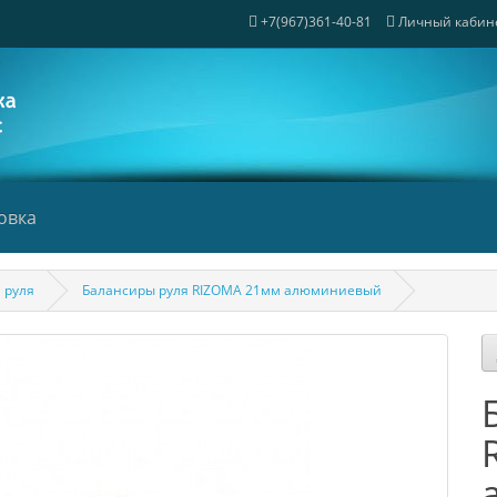
+7(967)361-40-81
Личный кабин
овка
 руля
Балансиры руля RIZOMA 21мм алюминиевый