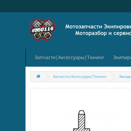
Запчасти|Аксессуары|Тюнинг
Экипир
Запчасти|Аксессуары|Тюнинг
Звезд