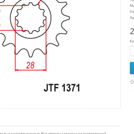
Мо
На
Ар
2
Ко
тью и долговечностью.Все звезды сделаны из укрепленной