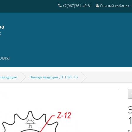
+7(967)361-40-81
Личный кабинет
овка
ы ведущие
Звезда ведущая , JT 1371.15
Пр