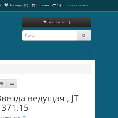
Закладки (0)
Корзина
Оформление заказа
Товаров 0 (0р.)
Звезда ведущая , JT
1371.15
оизводитель:
JT