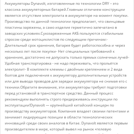
Аккумуляторы Dynavolt, изготовленные по технологии DRY – это
классика аккумуляторных батарей.Главным отличием конструкции
является отсутствие электролита в аккумуляторе на момент покупки.
Производство по данной технологии предполагает, что свинцовые
пластины заряжены, а само изделие герметично запечатано в
заводских условиях.Сухозаряженные АКБ пользуются стабильным
спросом среди мотоциклистов по следующим причинам:-
Длительный срок хранения, батарея будет работоспособна и через
несколько лет после покупки- Нет специальных требований к
хранению, достаточно не допускать только прямых солнечных лучей-
Удобная транспортировка - не надо переживать, что прольётся
электролит- В комплекте клеммы с двойным креплением и 2 вида
болтов для подключения к аккумулятору дополнительных устройств
или для вывода проводов для зарядки аккумулятора не снимая его с
техники.Обратите внимание, эти аккумуляторы требуют подготовки
перед установкой в транспортное средство. Данный процесс
рекомендуем выполнять строго придерживаясь инструкции по
эксплуатации!Dynavolt — крупнейший китайский концерн по
производству аккумуляторов. Компания владеет своими патентами и
занимает лидирующие позиции в области технологических
инноваций среди своих аналогов в Китае. Dynavolt является первым
производителем в мире, который вывел на рынок «гелевую