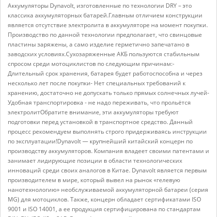
Аккумуляторы Dynavolt, изготовленные по технологии DRY – это
классика аккумуляторных батарей.Главным отличием конструкции
является отсутствие электролита в аккумуляторе на момент покупки.
Производство по данной технологии предполагает, что свинцовые
пластины заряжены, а само изделие герметично запечатано в
заводских условиях.Сухозаряженные АКБ пользуются стабильным
спросом среди мотоциклистов по следующим причинам:-
Длительный срок хранения, батарея будет работоспособна и через
несколько лет после покупки- Нет специальных требований к
хранению, достаточно не допускать только прямых солнечных лучей-
Удобная транспортировка - не надо переживать, что прольётся
электролитОбратите внимание, эти аккумуляторы требуют
подготовки перед установкой в транспортное средство. Данный
процесс рекомендуем выполнять строго придерживаясь инструкции
по эксплуатации!Dynavolt — крупнейший китайский концерн по
производству аккумуляторов. Компания владеет своими патентами и
занимает лидирующие позиции в области технологических
инноваций среди своих аналогов в Китае. Dynavolt является первым
производителем в мире, который вывел на рынок «гелевую
нанотехнологию» необслуживаемой аккумуляторной батареи (серия
MG) для мотоциклов. Также, концерн обладает сертификатами ISO
9001 и ISO 14001, а ее продукция сертифицирована по стандартам